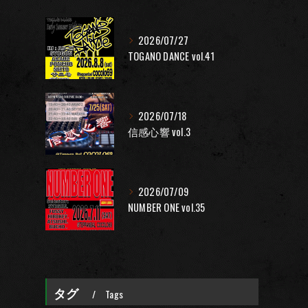
2026/07/27
TOGANO DANCE vol.41
2026/07/18
信感心響 vol.3
2026/07/09
NUMBER ONE vol.35
タグ
Tags