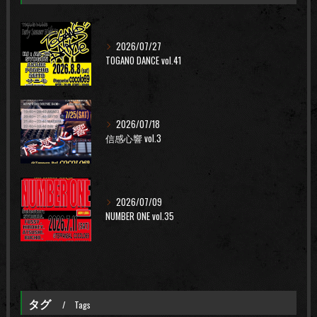
2026/07/27
TOGANO DANCE vol.41
2026/07/18
信感心響 vol.3
2026/07/09
NUMBER ONE vol.35
タグ
Tags