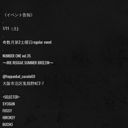
《イベント告知》
.
7/11（土)
.
奇数月第2土曜日regular event
.
NUMBER ONE vol.35
〜IRIE REGGAE SUMMER BREEZIN〜
.
@teppanbal_cocolo69
大阪市北区兎我野町2-7
.
<SELECTER>
SYOGUN
FUSSY
HIROKEY
BUCHO