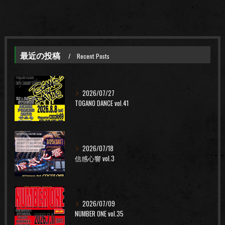
最近の投稿
Recent Posts
2026/07/27
TOGANO DANCE vol.41
2026/07/18
信感心響 vol.3
2026/07/09
NUMBER ONE vol.35