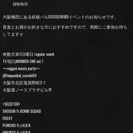
2019/10/31
大阪梅田にある鉄板バルCOCOLO69DJイベントのお知らせです。
音楽とお酒がお好きな方におすすめですので、気軽にご参加お待ち
してます☺︎
.
奇数月第1日曜日 regular event
11/3(日)NUMBER ONE vol.7
〜reggae music party〜
@teppanbal_cocolo69
大阪市北区兎我野町2-7
大阪屋ノースプラザビル1F
.
<SELECTER>
SHOGUN fr.BOMB SQUAD
FUSSY
PONCHO fr.J.H.B.K
HIROKEY fr.J.H.B.K