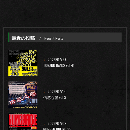
最近の投稿
Recent Posts
2026/07/27
TOGANO DANCE vol.41
2026/07/18
信感心響 vol.3
2026/07/09
NUMBER ONE vol.35