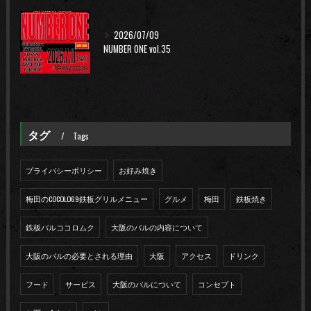
2026/07/09
NUMBER ONE vol.35
タグ
Tags
プライバシーポリシー
お好み焼き
梅田のCOCOLO69鉄板グリルメニュー
グルメ
梅田
鉄板焼き
鉄板バルココロムク
大阪のバルの内容について
大阪のバルの必要とされる理由
大阪
アクセス
ドリンク
フード
サービス
大阪のバルについて
コンセプト