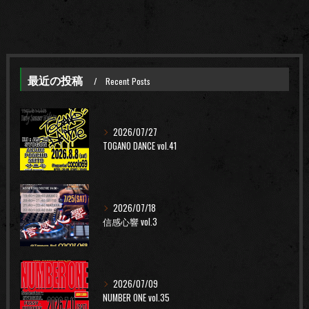
最近の投稿
Recent Posts
2026/07/27
TOGANO DANCE vol.41
2026/07/18
信感心響 vol.3
2026/07/09
NUMBER ONE vol.35