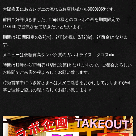
大阪梅田にあるレゲエの流れるお店鉄板バルCOCOLO69です。
前回ご好評頂きました、t.ropps様とのコラボ企画を期間限定で
TAKEOUTで提供させて頂きたいと思います。
期間は4日間限定の2/4(木)、2/11(木祝)、2/12(金)、2/19(金)となりま
す。
メニューは低糖質高タンパク質のガパオライス、タコスetc
時間は12時から17時(売り切れ次第)となりますので、ご都合よろしい
お時間でご来店の程よろしくお願い致します。
時短営業中につき皆さまへは大変ご迷惑をおかけしておりますが何
卒ご理解ご協力の程よろしくお願い致します☺︎