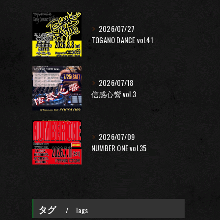
2026/07/27
TOGANO DANCE vol.41
2026/07/18
信感心響 vol.3
2026/07/09
NUMBER ONE vol.35
タグ
Tags