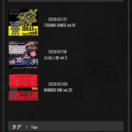
2026/07/27
TOGANO DANCE vol.41
2026/07/18
信感心響 vol.3
2026/07/09
NUMBER ONE vol.35
タグ
Tags