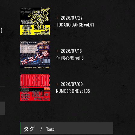
2026/07/27
TOGANO DANCE vol.41
)
2026/07/18
信感心響 vol.3
2026/07/09
NUMBER ONE vol.35
>
タグ
Tags