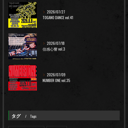
2026/07/27
TOGANO DANCE vol.41
2026/07/18
信感心響 vol.3
2026/07/09
NUMBER ONE vol.35
タグ
Tags