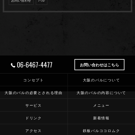
06-6467-4477
お問い合わせはこちら
コンセプト
大阪のバルについて
大阪のバルの必要とされる理由
大阪のバルの内容について
サービス
メニュー
ドリンク
新着情報
アクセス
鉄板バルココロムク