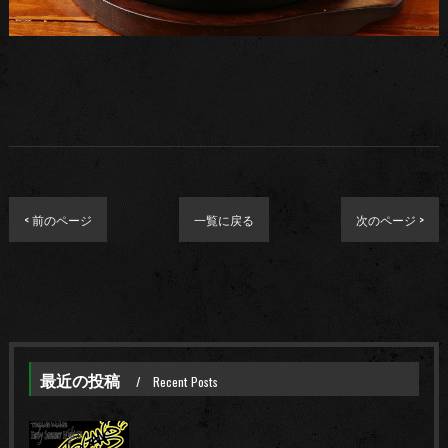
< 前のページ
一覧に戻る
次のページ >
最近の投稿
Recent Posts