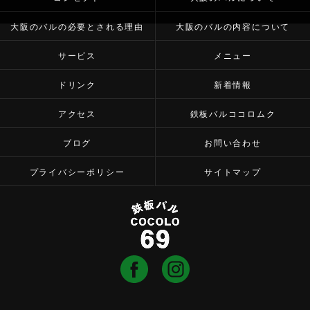
大阪のバルの必要とされる理由
大阪のバルの内容について
サービス
メニュー
ドリンク
新着情報
アクセス
鉄板バルココロムク
ブログ
お問い合わせ
プライバシーポリシー
サイトマップ