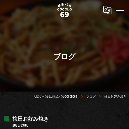
ブログ
大阪のバルは鉄板バルCOCOLO69
ブログ
梅田お好み焼き
梅田お好み焼き
2020/03/05