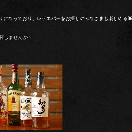
た作りになっており、レゲエバーをお探しのみなさまも楽しめるBG
杯しませんか？