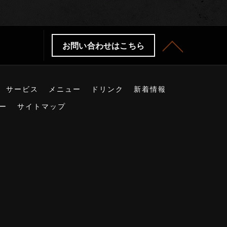
お問い合わせはこちら
サービス
メニュー
ドリンク
新着情報
ー
サイトマップ