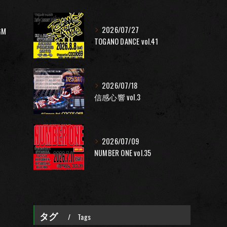
2026/07/27
M
TOGANO DANCE vol.41
2026/07/18
信感心響 vol.3
2026/07/09
NUMBER ONE vol.35
タグ
Tags