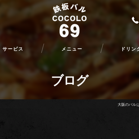
サービス
メニュー
ドリン
ブログ
大阪のバルは鉄