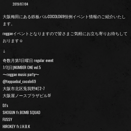
2019/07/04
大阪梅田にある鉄板バルCOCOLO69恒例イベント情報のご紹介いたし
ます。
reggaeイベントとなりますので皆さまご気軽にお立ち寄りお待ちして
おります☺︎
↓
奇数月第1日曜日 regular event
7/7(日)NUMBER ONE vol.5
〜reggae music party〜
@teppanbal_cocolo69
大阪市北区兎我野町2-7
大阪屋ノースプラザビル1F
DJ's
SHOGUN fr.BOMB SQUAD
FUSSY
HIROKEY fr.J.H.B.K