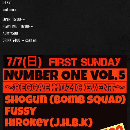
DJ KZ
and more…
OPEN 15:00〜
PLAYTIME 16:00〜
ADM:¥500
DRINK ¥400〜 cash on