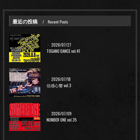
最近の投稿
Recent Posts
2026/07/27
TOGANO DANCE vol.41
2026/07/18
信感心響 vol.3
2026/07/09
NUMBER ONE vol.35