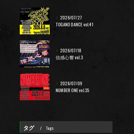
2026/07/27
TOGANO DANCE vol.41
一
2026/07/18
信感心響 vol.3
2026/07/09
NUMBER ONE vol.35
タグ
Tags